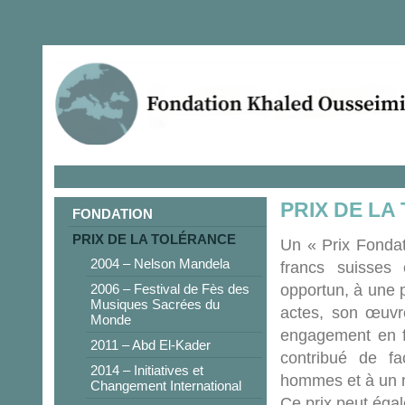
PRIX DE L
FONDATION
PRIX DE LA TOLÉRANCE
Un « Prix Fondat
2004 – Nelson Mandela
francs suisses
opportun, à une p
2006 – Festival de Fès des
Musiques Sacrées du
actes, son œuvre
Monde
engagement en f
2011 – Abd El-Kader
contribué de f
2014 – Initiatives et
hommes et à un m
Changement International
Ce prix peut égal